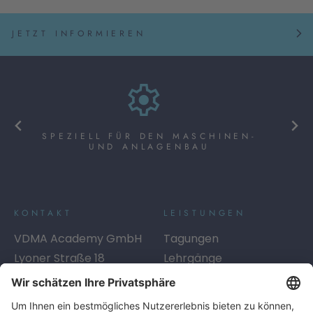
JETZT INFORMIEREN
SPEZIELL FÜR DEN MASCHINEN-
UND ANLAGENBAU
KONTAKT
LEISTUNGEN
VDMA Academy GmbH
Tagungen
Lyoner Straße 18
Lehrgänge
60528
Frankfurt am Main
Seminare
Telefon:
+49 69 6603-1334
Digitales Lernen