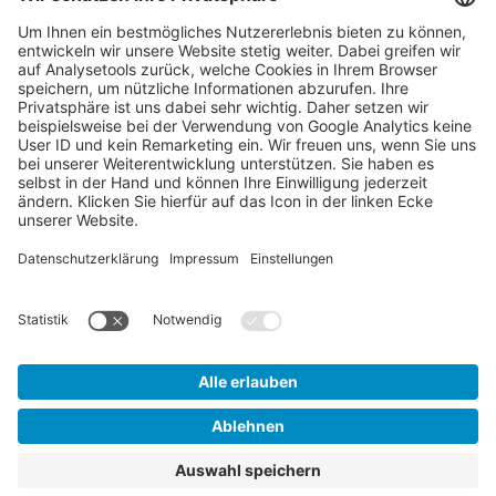
E-Mail:
academy@vdma.eu
Beratung
SERVICE
LINKS
Info-Service
AGB
Kontakt
AGB Inhouse
Anreise
Datenschutzerklärung
FAQ
Impressum
Sitemap
Login
VERTRAG WIDERRUFEN
© 2026 - VDMA Academy