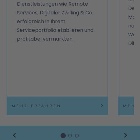
Dienstleistungen wie Remote
Defi
Services, Digitaler Zwilling & Co.
Mark
erfolgreich in Ihrem
nach
Serviceportfolio etablieren und
Wett
profitabel vermarkten.
Diff
MEHR ERFAHREN
MEHR