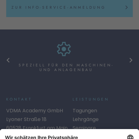
ZUR INFO-SERVICE-ANMELDUNG
SPEZIELL FÜR DEN MASCHINEN-
UND ANLAGENBAU
KONTAKT
LEISTUNGEN
VDMA Academy GmbH
Tagungen
Lyoner Straße 18
Lehrgänge
60528
Frankfurt am Main
Seminare
Telefon:
+49 69 6603-1334
Digitales Lernen