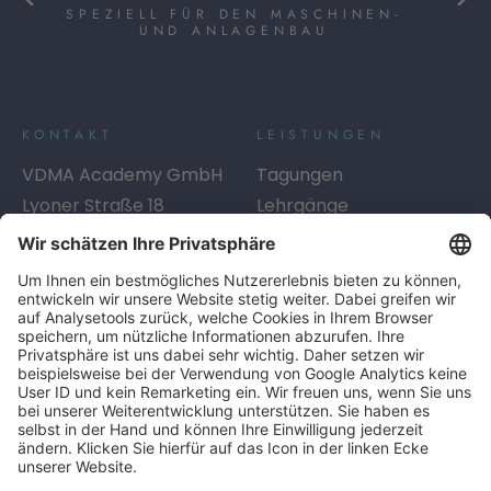
SPEZIELL FÜR DEN MASCHINEN-
UND ANLAGENBAU
KONTAKT
LEISTUNGEN
VDMA Academy GmbH
Tagungen
Lyoner Straße 18
Lehrgänge
60528
Frankfurt am Main
Seminare
Telefon:
+49 69 6603-1334
Digitales Lernen
E-Mail:
academy@vdma.eu
Beratung
SERVICE
LINKS
Info-Service
AGB
Kontakt
AGB Inhouse
Anreise
Datenschutzerklärung
FAQ
Impressum
Sitemap