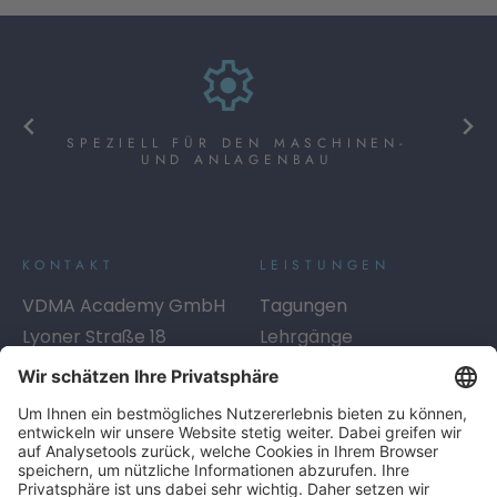
SPEZIELL FÜR DEN MASCHINEN-
UND ANLAGENBAU
KONTAKT
LEISTUNGEN
VDMA Academy GmbH
Tagungen
Lyoner Straße 18
Lehrgänge
60528
Frankfurt am Main
Seminare
Telefon:
+49 69 6603-1334
Digitales Lernen
E-Mail:
academy@vdma.eu
Beratung
SERVICE
LINKS
Info-Service
AGB