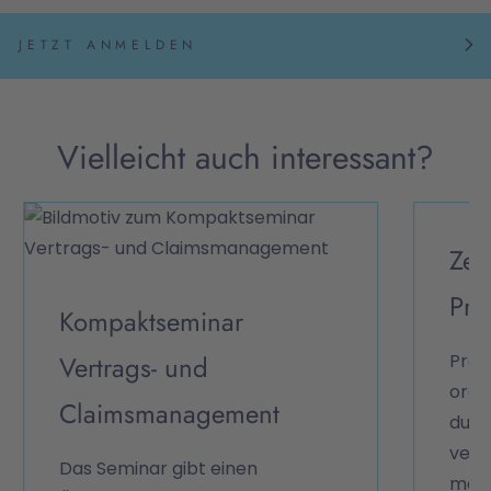
JETZT ANMELDEN
Vielleicht auch interessant?
Zer
Pro
Kompaktseminar
Vertrags- und
Proje
orga
Claimsmanagement
durc
verm
Das Seminar gibt einen
mach