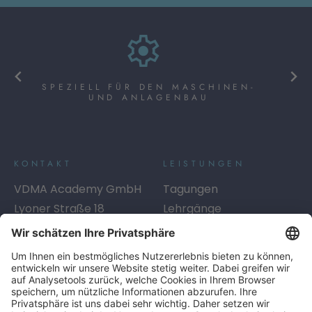
SPEZIELL FÜR DEN MASCHINEN-
UND ANLAGENBAU
KONTAKT
LEISTUNGEN
VDMA Academy GmbH
Tagungen
Lyoner Straße 18
Lehrgänge
60528
Frankfurt am Main
Seminare
Telefon:
+49 69 6603-1334
Digitales Lernen
E-Mail:
academy@vdma.eu
Beratung
SERVICE
LINKS
Info-Service
AGB