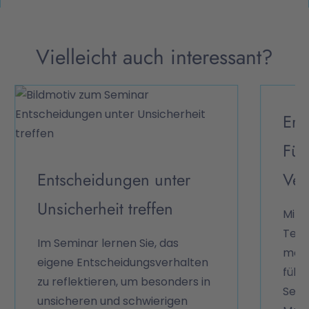
Vielleicht auch interessant?
Erf
Füh
Entscheidungen unter
Ver
Unsicherheit treffen
Mit 
Team
Im Seminar lernen Sie, das
moti
eigene Entscheidungsverhalten
führ
zu reflektieren, um besonders in
Semi
unsicheren und schwierigen