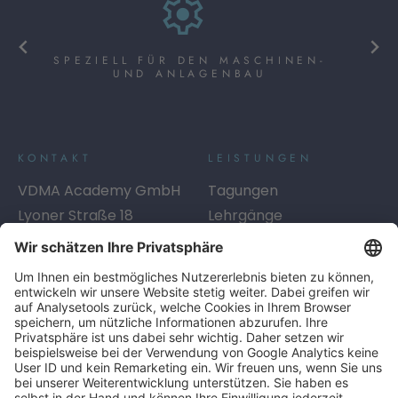
SPEZIELL FÜR DEN MASCHINEN-
UND ANLAGENBAU
KONTAKT
LEISTUNGEN
VDMA Academy GmbH
Tagungen
Lyoner Straße 18
Lehrgänge
60528
Frankfurt am Main
Seminare
Telefon:
+49 69 6603-1334
Digitales Lernen
E-Mail:
academy@vdma.eu
Beratung
SERVICE
LINKS
Info-Service
AGB
Kontakt
AGB Inhouse
Anreise
Datenschutzerklärung