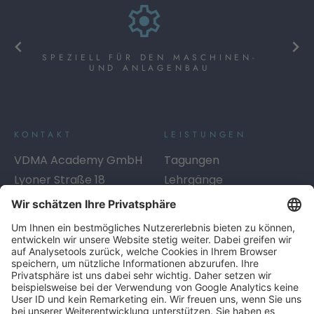
SPEZIELL FÜR DEN MASCHINEN-
UND ANLAGENBAU
KONTAKT
LEISTUNGEN
VDMA Academy GmbH
Tagungen
Lyoner Straße 18
Lehrgänge
60528
Frankfurt am Main
Seminare
Telefon:
+49 69 6603-1334
Digitales Lernen
E-Mail:
academy@vdma.eu
Beratung
SERVICE
LINKS
Info-Service
AGB
Kontakt
AGB Inhouse