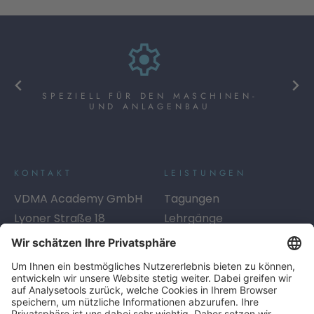
SPEZIELL FÜR DEN MASCHINEN-
UND ANLAGENBAU
KONTAKT
LEISTUNGEN
VDMA Academy GmbH
Tagungen
Lyoner Straße 18
Lehrgänge
60528
Frankfurt am Main
Seminare
Telefon:
+49 69 6603-1334
Digitales Lernen
E-Mail:
academy@vdma.eu
Beratung
SERVICE
LINKS