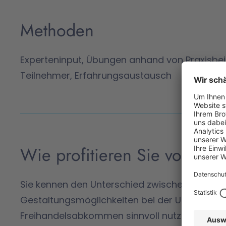
Methoden
Experteninput, Übungen anhand von Praxisbe
Teilnehmer, Erfahrungsaustausch
Wie profitieren Sie von di
Sie kennen den Unterschied zwischen einzeln
Gestaltungsmöglichkeiten bei der Ursprungser
Freihandelsabkommen sinnvoll nutzen können. 