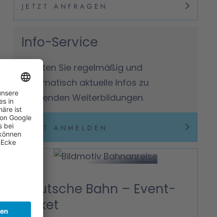
JETZT ANFRAGEN
Info-Service
Erhalten Sie regelmäßig und
automatisch aktuelle Infos zu
passenden Weiterbildungen.
JETZT ANMELDEN
Deutsche Bahn – Event-
Ticket