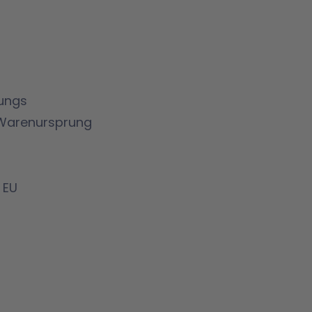
rungs
 Warenursprung
 EU