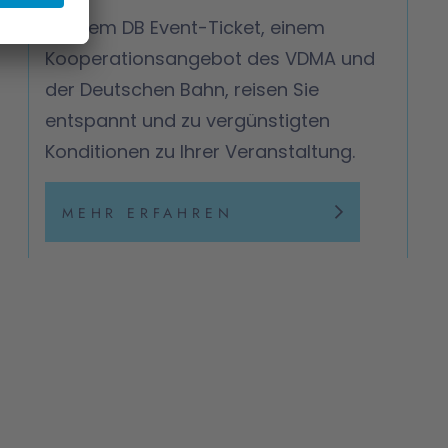
Mit dem DB Event-Ticket, einem
Kooperationsangebot des VDMA und
der Deutschen Bahn, reisen Sie
entspannt und zu vergünstigten
Konditionen zu Ihrer Veranstaltung.
MEHR ERFAHREN