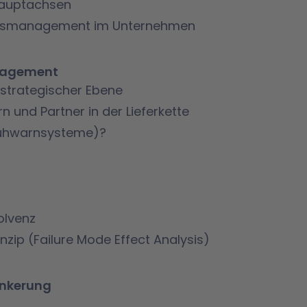
Hauptachsen
passmanagement im Unternehmen
nagement
strategischer Ebene
 und Partner in der Lieferkette
rühwarnsysteme)?
olvenz
zip (Failure Mode Effect Analysis)
ankerung