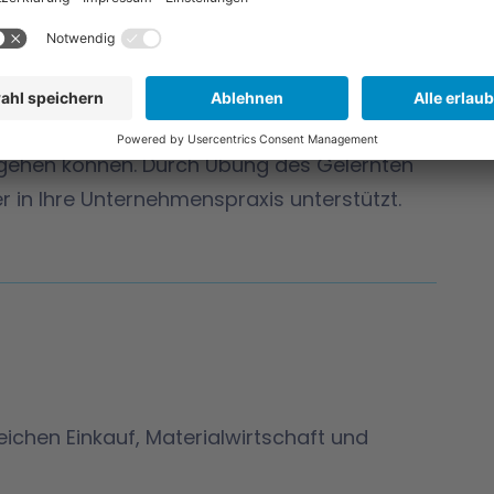
esem Seminar?
Einkauf systematisch zu identifizieren und
nd erhalten Sie Strategien, wie Sie mit
mgehen können. Durch Übung des Gelernten
r in Ihre Unternehmenspraxis unterstützt.
ichen Einkauf, Materialwirtschaft und