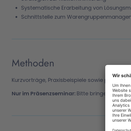
Systematische Erarbeitung von Lösungsmö
Schnittstelle zum Warengruppenmanage
Methoden
Kurzvorträge, Praxisbeispiele sowie praktisc
Nur im Präsenzseminar:
Bitte bringen Sie ei