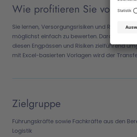
Wie profitieren Sie von di
Sie lernen, Versorgungsrisiken und Risiken im 
möglichst einfach zu bewerten. Darauf aufbaue
diesen Engpässen und Risiken zielführend u
mit Excel-basierten Vorlagen wird der Transfe
Zielgruppe
Führungskräfte sowie Fachkräfte aus den Bere
Logistik