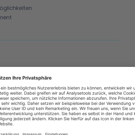
glichkeiten
ment
he Übungen
nen Laptop zum Seminar mit.