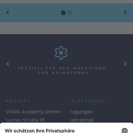
SPEZIELL FÜR DEN MASCHINEN-
UND ANLAGENBAU
KONTAKT
LEISTUNGEN
VDMA Academy GmbH
Tagungen
Lyoner Straße 18
Lehrgänge
60528
Frankfurt am Main
Seminare