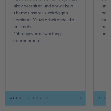
aktiv gestalten und entwickeln –
und 
Thema unseres zweitägigen
nati
Seminars für Mitarbeitende, die
Masc
erstmals
anal
Führungsverantwortung
und 
übernehmen.
MEHR ERFAHREN
MEHR