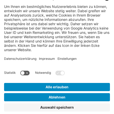
Telefon:
+49 69 6603-1334
Digitales Lernen
E-Mail:
academy@vdma.eu
Beratung
SERVICE
LINKS
Info-Service
AGB
Kontakt
AGB Inhouse
Anreise
Datenschutzerklärung
FAQ
Impressum
Sitemap
Login
VERTRAG WIDERRUFEN
© 2026 - VDMA Academy