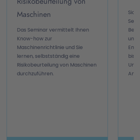
Risikobeurteilung von
Maschinen
Sich
Semi
Das Seminar vermittelt Ihnen
Best
Know-how zur
unt
Maschinenrichtlinie und Sie
Emis
lernen, selbstständig eine
bis 3
Risikobeurteilung von Maschinen
Umga
durchzuführen.
Anal