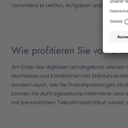
Lernvideos je Lektion, Aufgaben und Übungen, 
Wie profitieren Sie von die
Am Ende des digitalen Lernangebots werden Sie
Nachlässe und Konditionen mit Einkaufsabtei
sondern auch, wie Sie Preisanpassungen struk
können Sie Auftragsverluste minimieren und 
mit persönlichem Teilnahmezertifikat rundet d