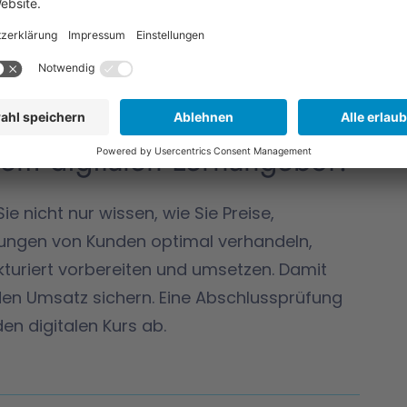
Lernen und Reflektion auf der Lernplattform
sem digitalen Lernangebot?
 nicht nur wissen, wie Sie Preise,
lungen von Kunden optimal verhandeln,
turiert vorbereiten und umsetzen. Damit
den Umsatz sichern. Eine Abschlussprüfung
en digitalen Kurs ab.