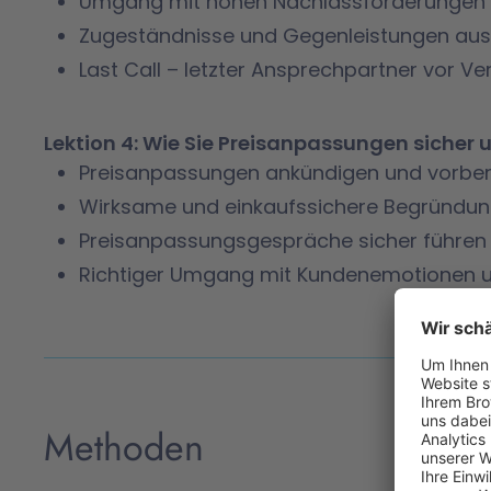
Umgang mit hohen Nachlassforderungen
Zugeständnisse und Gegenleistungen aus
Last Call – letzter Ansprechpartner vor 
Lektion 4: Wie Sie Preisanpassungen sicher
Preisanpassungen ankündigen und vorber
Wirksame und einkaufssichere Begründun
Preisanpassungsgespräche sicher führen
Richtiger Umgang mit Kundenemotionen
Methoden