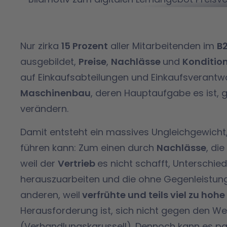
Nur zirka
15 Prozent
aller Mitarbeitenden im
B2
ausgebildet,
Preise
,
Nachlässe
und
Konditio
auf Einkaufsabteilungen und Einkaufsverant
Maschinenbau
, deren Hauptaufgabe es ist, 
verändern.
Damit entsteht ein massives Ungleichgewicht
führen kann: Zum einen durch
Nachlässe
, die
weil der
Vertrieb
es nicht schafft, Unterschi
herauszuarbeiten und die ohne Gegenleistu
anderen, weil
verfrühte und teils viel zu hoh
Herausforderung ist, sich nicht gegen den W
(Verhandlungskarussell). Dennoch kann es pa