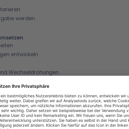
tarieren
Vergabe werden
 umsetzen
eiten
gen entwickeln
 und Wechseldrohungen